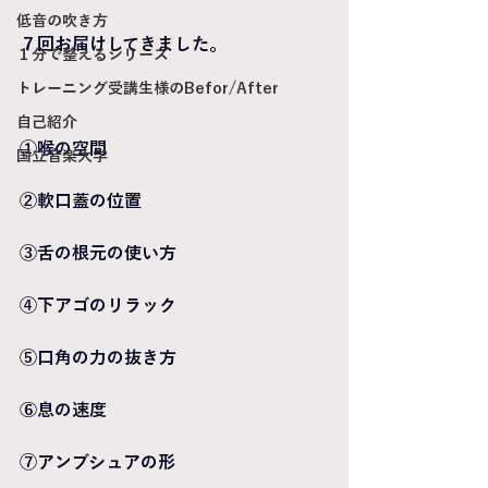
低音の吹き方
７回お届けしてきました。
１分で整えるシリーズ
トレーニング受講生様のBefor/After
自己紹介
①喉の空間
国立音楽大学
②軟口蓋の位置
③舌の根元の使い方
④下アゴのリラック
⑤口角の力の抜き方
⑥息の速度
⑦アンブシュアの形