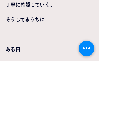
丁寧に確認していく。
そうしてるうちに 
ある日
「あ、今 全部できてる」
って 瞬間が来ます。
身体が自然に
覚えてくれるんです。