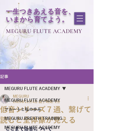
一生つきあえる音を、
いまから育てよう。
MEGURU FLUTE ACADEMY
記事
MEGURU FLUTE ACADEMY
MEGURU
MEGURU FLUTE ACADEMY
2025年12月4日
読了時間: 2分
低音シリーズ７通、繋げて
フルートと私の歩み
読むと全体像が見える
MEGURU BREATH TRAINING
MEGURU FLUTE ACADEMY
ここまで低音について