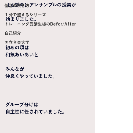
【地獄の】アンサンブルの授業が
低音の吹き方
１分で整えるシリーズ
始まりました。
トレーニング受講生様のBefor/After
自己紹介
国立音楽大学
初めの頃は
和気あいあいと
みんなが
仲良くやっていました。
グループ分けは
自主性に任されていました。