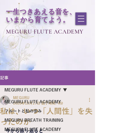
一生つきあえる音を、
いまから育てよう。
MEGURU FLUTE ACADEMY
記事
MEGURU FLUTE ACADEMY
MEGURU
MEGURU FLUTE ACADEMY
2025年12月27日
読了時間: 4分
私は、いつ「人間性」を失
フルートと私の歩み
ったのか
MEGURU BREATH TRAINING
MEGURU FLUTE ACADEMY
今から振り返ると