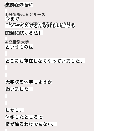
皮肉なことに
低音の吹き方
１分で整えるシリーズ
今まで
トレーニング受講生様のBefor/After
「ノーミスでどんな難しい曲でも
完璧に吹ける私」
自己紹介
国立音楽大学
というものは
どこにも存在しなくなっていました。
大学院を休学しようか
迷いました。
しかし、
休学したところで
指が治るわけでもない。