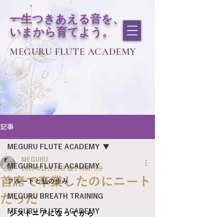
一生つきあえる音を、
いまから育てよう。
MEGURU FLUTE ACADEMY
記事
MEGURU FLUTE ACADEMY
MEGURU
MEGURU FLUTE ACADEMY
2025年12月29日
読了時間: 3分
首席で卒業したのにニート
フルートと私の歩み
だった
MEGURU BREATH TRAINING
MEGURU FLUTE ACADEMY
ジストニアになってから